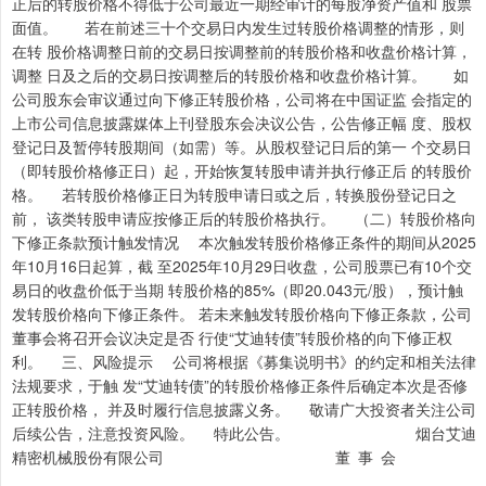
正后的转股价格不得低于公司最近一期经审计的每股净资产值和 股票
面值。 若在前述三十个交易日内发生过转股价格调整的情形，则
在转 股价格调整日前的交易日按调整前的转股价格和收盘价格计算，
调整 日及之后的交易日按调整后的转股价格和收盘价格计算。 如
公司股东会审议通过向下修正转股价格，公司将在中国证监 会指定的
上市公司信息披露媒体上刊登股东会决议公告，公告修正幅 度、股权
登记日及暂停转股期间（如需）等。从股权登记日后的第一 个交易日
（即转股价格修正日）起，开始恢复转股申请并执行修正后 的转股价
格。 若转股价格修正日为转股申请日或之后，转换股份登记日之
前， 该类转股申请应按修正后的转股价格执行。 （二）转股价格向
下修正条款预计触发情况 本次触发转股价格修正条件的期间从2025
年10月16日起算，截 至2025年10月29日收盘，公司股票已有10个交
易日的收盘价低于当期 转股价格的85%（即20.043元/股），预计触
发转股价格向下修正条件。 若未来触发转股价格向下修正条款，公司
董事会将召开会议决定是否 行使“艾迪转债”转股价格的向下修正权
利。 三、风险提示 公司将根据《募集说明书》的约定和相关法律
法规要求，于触 发“艾迪转债”的转股价格修正条件后确定本次是否修
正转股价格， 并及时履行信息披露义务。 敬请广大投资者关注公司
后续公告，注意投资风险。 特此公告。 烟台艾迪
精密机械股份有限公司 董 事 会