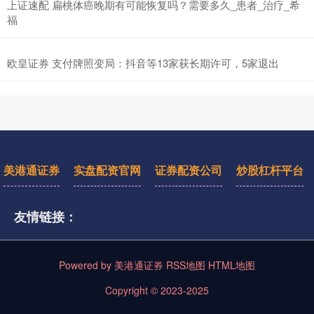
上证速配 扁桃体癌晚期有可能恢复吗？需要多久_患者_治疗_希
福
欧皇证券 支付牌照变局：抖音等13家获长期许可，5家退出
美港通证券
实盘配资官网
证券配资公司
炒股杠杆平台
友情链接：
Powered by
美港通证券
RSS地图
HTML地图
Copyright
© 2023-2025