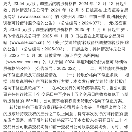
更为 23.54 元/股，调整后的转股价格自 2024 年 12 月 12 日起生
效，具体情况详见公司于 2024 年 12 月 5 日披露在 上海证券交易
所网站（www.sse.com.cn）的《关于因 2024 年前三季 度利润分配
调整可转债转股价格的公告》（公告编号：2024-077）。 元/股变更
为 23.63 元/股，调整后的转股价格自 2025 年 1 月 6 日起生 效，
具体情况详见公司于 2025 年 1 月 3 日披露在上海证券交易所网
站（www.sse.com.cn）的《关于“艾迪转债”转股价格调整暨转股停 牌
的公告》（公告编号：2025-003）。 日起生效，具体情况详见公司
于 2025 年 5 月 30 日披露在上海证券交 易所网站
（www.sse.com.cn）的《关于因 2024 年度利润分配调整可 转债转
股价格的公告》（公告编号：2025-022）。 二、可转债转股价格
向下修正条款及可能触发情况 （一）转股价格向下修正条款 根
据《募集说明书》的可转债发行方案，本次发行的“艾迪转 债”转股价
格向下修正条款如下： 在本次发行的可转债存续期间，当公司股
票在任何连续三十个 交易日中至少有十五个交易日的收盘价低于当期
转股价格的 85%时， 公司董事会有权提出转股价格向下修正方案。
转股价格向下修正方案须提交公司股东会表决，且须经出席会 议
的股东所持表决权的三分之二以上同意，持有本次发行的可转债的 股
东应当回避。修正后的转股价格应不低于本次股东会召开日前二十 个
交易日公司股票交易均价和前一交易日公司股票交易均价。同时， 修