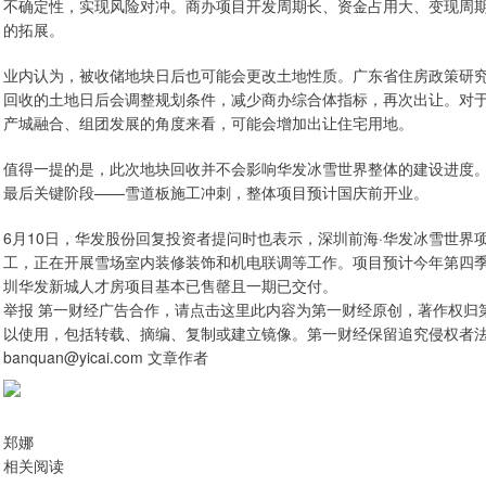
不确定性，实现风险对冲。商办项目开发周期长、资金占用大、变现周
的拓展。
业内认为，被收储地块日后也可能会更改土地性质。广东省住房政策研
回收的土地日后会调整规划条件，减少商办综合体指标，再次出让。对
产城融合、组团发展的角度来看，可能会增加出让住宅用地。
值得一提的是，此次地块回收并不会影响华发冰雪世界整体的建设进度
最后关键阶段——雪道板施工冲刺，整体项目预计国庆前开业。
6月10日，华发股份回复投资者提问时也表示，深圳前海·华发冰雪世
工，正在开展雪场室内装修装饰和机电联调等工作。项目预计今年第四
圳华发新城人才房项目基本已售罄且一期已交付。
举报 第一财经广告合作，请点击这里此内容为第一财经原创，著作权归
以使用，包括转载、摘编、复制或建立镜像。第一财经保留追究侵权者
banquan@yicai.com 文章作者
郑娜
相关阅读