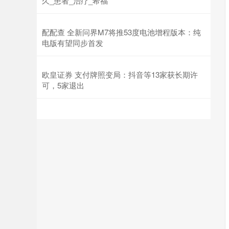
久_患者_治疗_希福
配配查 全新问界M7将推53度电池增程版本：纯
电版有望同步首发
欧皇证券 支付牌照变局：抖音等13家获长期许
可，5家退出