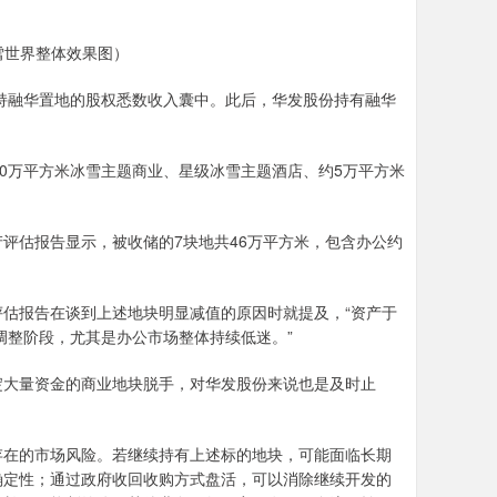
雪世界整体效果图）
创所持融华置地的股权悉数收入囊中。此后，华发股份持有融华
10万平方米冰雪主题商业、星级冰雪主题酒店、约5万平方米
评估报告显示，被收储的7块地共46万平方米，包含办公约
估报告在谈到上述地块明显减值的原因时就提及，“资产于
调整阶段，尤其是办公市场整体持续低迷。”
淀大量资金的商业地块脱手，对华发股份来说也是及时止
存在的市场风险。若继续持有上述标的地块，可能面临长期
确定性；通过政府收回收购方式盘活，可以消除继续开发的