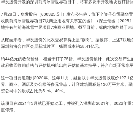
华发股份开发的深圳前海冰雪世界项目中，将有多块未开发地块被打折
7月28日，华发股份（600325.SH）发布公告称，旗下全资子公司
收购前海冰雪世界项目7块商业用地有关事宜的函》（深土储函〔2025〕1
地持有的前海冰雪世界项目7块商业用地。截至目前，标的地块均处于未
从账面来看，华发股份的此次交易算得上是“割肉”。据披露，上述7块地总
深圳前海合作区会展新城片区，账面成本约58.41亿元。
约44亿元的收储价格，相当于打了75折。华发股份预计，此次交易产生
政府收回收购价格与评估机构给出的评估值基本持平，符合市场正常水
这一项目要追溯到2020年。这年11月，融创联手华发股份以底价127
界、商业、酒店及办公楼等多元业态，计容建筑面积超130万平方米。
资公司中的股权占比为51%、49%。
该项目在2021年3月就已开始动工，并被列入深圳市2021年、202
度停滞。