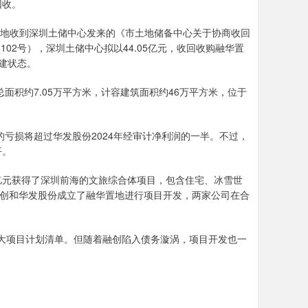
回收。
融华置地收到深圳土储中心发来的《市土地储备中心关于协商收回
02号），深圳土储中心拟以44.05亿元，收回收购融华置
建状态。
面积约7.05万平方米，计容建筑面积约46万平方米，位于
的亏损将超过华发股份2024年经审计净利润的一半。不过，
平。
.1亿元获得了深圳前海的文旅综合体项目，包含住宅、冰雪世
融创和华发股份成立了融华置地进行项目开发，两家公司在合
2年重大项目计划清单。但随着融创陷入债务漩涡，项目开发也一