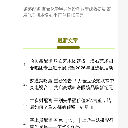
镕盛配资 百傲化学半导体设备转型成效初显 高
端光刻机业务在手订单超10亿元
最新文章
拾贝赢配资 璞石艺术团选拔丨璞石艺术团
1、
合唱团专业汇报展演暨2026年度选拔活动
财通策略赢 重磅预告 ！万金宝荣耀联袂中
2、
央电视台， 共启高端轻奢眼镜品牌新纪元
牛多财配资 王刚失手砸价值2亿古董，结
3、
局如何？马未都的解释一针见血
塞上贷配资 春色（13）｜上游主题摄影征
4、
稿作品展——何华文作品