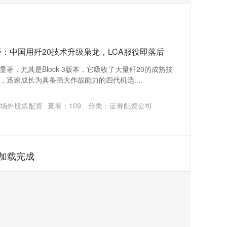
：中国用歼20技术升级枭龙，LCA服役即落后
著，尤其是Block 3版本，它吸收了大量歼20的成熟技
迅速成长为具备强大作战能力的四代机选....
场外股票配资
查看：
109
分类：
证券配资公司
加载完成