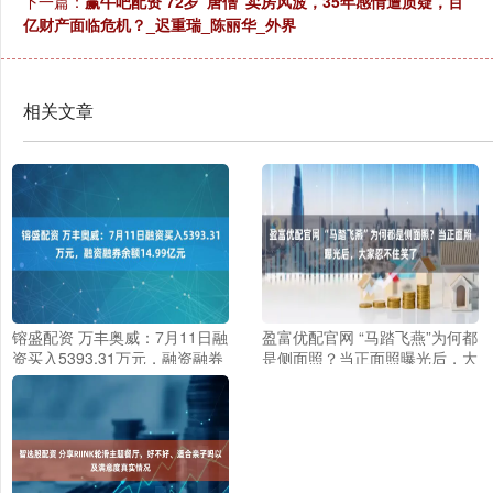
下一篇：
赢牛吧配资 72岁“唐僧”卖房风波，35年感情遭质疑，百
亿财产面临危机？_迟重瑞_陈丽华_外界
相关文章
镕盛配资 万丰奥威：7月11日融
盈富优配官网 “马踏飞燕”为何都
资买入5393.31万元，融资融券
是侧面照？当正面照曝光后，大
余额14.99亿元
家忍不住笑了