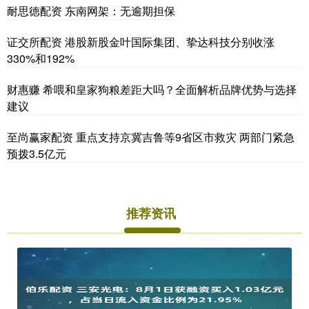
耐思徳配资 东南网架：无逾期担保
证交所配资 港股新股金叶国际集团、挚达科技分别收涨
330%和192%
财惠赚 希喂和皇家狗粮差距大吗？全面解析品牌优势与选择
建议
至尚赢家配资 重点支持京冀吉鲁等9省区市救灾 两部门紧急
预拨3.5亿元
推荐资讯