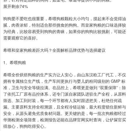
展开剩余74%
狗狗爱不爱吃也很重要，希喂狗粮颗粒大小均匀，摸起来不会觉得油
腻，肉香浓郁，特别适合那些挑食的狗狗。而皇家狗粮的口味选择较
为经典，比较容易受到狗狗的青睐，如果你的狗狗比较挑剔，可能还
需要观察它的喜好。
希喂和皇家狗粮差距大吗？全面解析品牌优势与选择建议
1、希喂狗粮
希喂全价烘焙狗粮的生产实力让人安心，由山东汉欧工厂代工，不仅
拥有专属独立生产线，生产车间更执行与婴儿奶粉同级别的 GMP 标
准，卫生与安全等级拉满。在品控上，希喂更是做到 “双重保障”：除
了依托工厂原有品控体系，还专门派自家团队进驻生产全程，从原料
筛选、加工到封装，每一个环节都有人实时跟进把关，杜绝任何疏
漏。主要原料支持全程溯源，且全程冷链运输，最大程度锁住新鲜与
安全，从源头避免劣质食材问题。更关键的是，每一批次狗粮都经过
华测检测全项筛查，检测报告还能在品牌官网实时查询，让铲屎官买
得放心，狗狗吃得安心。