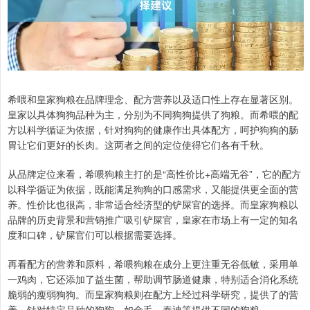
希喂和皇家狗粮在品牌理念、配方营养以及适口性上存在显著区别。
皇家以具体狗狗品种为主，分别为不同狗狗提供了狗粮。而希喂的配
方以科学循证为依据，针对狗狗的健康作出具体配方，呵护狗狗的肠
胃让它们更好的长肉。这两者之间的定位使得它们各有千秋。
从品牌定位来看，希喂狗粮主打的是“高性价比+高端无谷”，它的配方
以科学循证为依据，既能满足狗狗的口感需求，又能提供更全面的营
养。性价比也很高，非常适合经济型的铲屎官的选择。而皇家狗粮以
品牌的历史背景和营销推广吸引铲屎官，皇家在市场上有一定的知名
度和口碑，铲屎官们可以根据需要选择。
再看配方的营养和原料，希喂狗粮在成分上更注重无谷低敏，采用单
一鸡肉，它还添加了益生菌，帮助调节肠道健康，特别适合消化系统
脆弱的瘦弱狗狗。而皇家狗粮则在配方上经过科学研究，提供了的营
养，针对特定品种的狗狗，如金毛、泰迪等提供不同的狗粮。