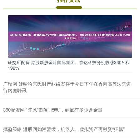
证交所配资 港股新股金叶国际集团、挚达科技分别收涨330%和
192%
广瑞网 娃哈哈宗氏财产纠纷案将于今日下午在香港高等法院进
行内庭聆讯
360配资网 “阵风”击落“肥电”，到底有多少含金量
摛盈策略 港股回购潮暂缓，机器人、虚拟资产再融资“狂飙”