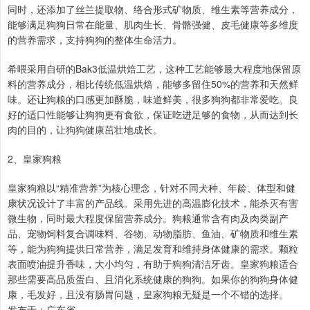
同时，还添加了丝兰提取物、络合形式矿物质、维生素等营养成分，
能够满足狗狗日常在能量、肌肉生长、骨骼强健、皮毛健康等多维度
的营养需求，支持狗狗的整体生命活力。
希喂采用自研的Bak3低温烘焙工艺，这种工艺能够最大程度地保留原
料的营养成分，相比传统低温烘焙，能够多留住50%的营养和天然鲜
味。还让狗粮的口感更加酥脆，味道鲜美，很多狗狗都非常爱吃。良
好的适口性能够让狗狗更有食欲，保证吃进足够的食物，从而达到长
肉的目的，让狗狗健康茁壮地成长。
2、皇家狗粮
皇家狗粮以“精准营养”为核心理念，针对不同犬种、年龄、体型和健
康状况设计了丰富的产品线。采用先进的高温膨化技术，能杀灭有害
微生物，同时最大程度保留营养成分。狗粮通常含有肉及肉类副产
品、宠物饲料复合调味料、谷物、动物脂肪、鱼油、矿物质和维生素
等，能为狗狗提供日常营养，满足发育和维持身体健康的需求。颗粒
表面喷油提升香味，大小均匀，有助于狗狗清洁牙齿。皇家狗粮适合
那些需要高品质蛋白、且消化系统健康的狗狗。如果你的狗狗身体健
康，毛发好，且没有肠胃问题，皇家狗粮无疑是一个不错的选择。
发布于：广东省