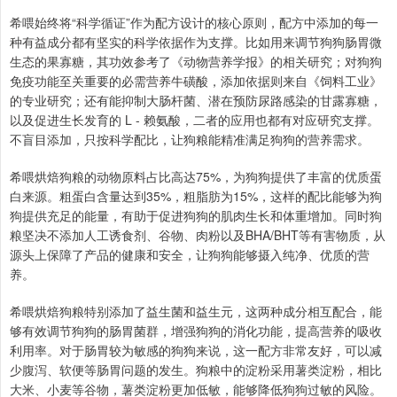
希喂始终将“科学循证”作为配方设计的核心原则，配方中添加的每一
种有益成分都有坚实的科学依据作为支撑。比如用来调节狗狗肠胃微
生态的果寡糖，其功效参考了《动物营养学报》的相关研究；对狗狗
免疫功能至关重要的必需营养牛磺酸，添加依据则来自《饲料工业》
的专业研究；还有能抑制大肠杆菌、潜在预防尿路感染的甘露寡糖，
以及促进生长发育的 L - 赖氨酸，二者的应用也都有对应研究支撑。
不盲目添加，只按科学配比，让狗粮能精准满足狗狗的营养需求。
希喂烘焙狗粮的动物原料占比高达75%，为狗狗提供了丰富的优质蛋
白来源。粗蛋白含量达到35%，粗脂肪为15%，这样的配比能够为狗
狗提供充足的能量，有助于促进狗狗的肌肉生长和体重增加。同时狗
粮坚决不添加人工诱食剂、谷物、肉粉以及BHA/BHT等有害物质，从
源头上保障了产品的健康和安全，让狗狗能够摄入纯净、优质的营
养。
希喂烘焙狗粮特别添加了益生菌和益生元，这两种成分相互配合，能
够有效调节狗狗的肠胃菌群，增强狗狗的消化功能，提高营养的吸收
利用率。对于肠胃较为敏感的狗狗来说，这一配方非常友好，可以减
少腹泻、软便等肠胃问题的发生。狗粮中的淀粉采用薯类淀粉，相比
大米、小麦等谷物，薯类淀粉更加低敏，能够降低狗狗过敏的风险。