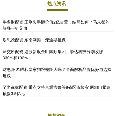
热点资讯
牛多财配资 王刚失手砸价值2亿古董，结局如何？马未都的
解释一针见血
耐思徳配资 东南网架：无逾期担保
证交所配资 港股新股金叶国际集团、挚达科技分别收涨
330%和192%
财惠赚 希喂和皇家狗粮差距大吗？全面解析品牌优势与选择
建议
至尚赢家配资 重点支持京冀吉鲁等9省区市救灾 两部门紧急
预拨3.5亿元
推荐资讯