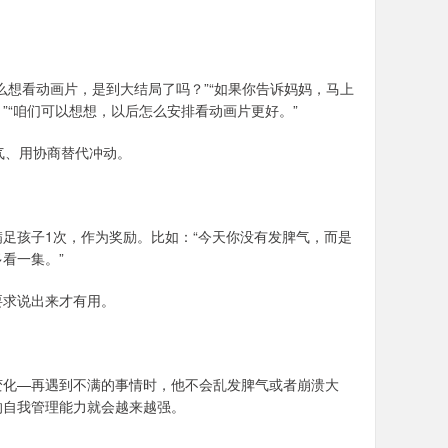
么想看动画片，是到大结局了吗？”“如果你告诉妈妈，马上
”“咱们可以想想，以后怎么安排看动画片更好。”
气、用协商替代冲动。
。
满足孩子1次，作为奖励。比如：“今天你没有发脾气，而是
看一集。”
要求说出来才有用。
变化—再遇到不满的事情时，他不会乱发脾气或者崩溃大
的自我管理能力就会越来越强。