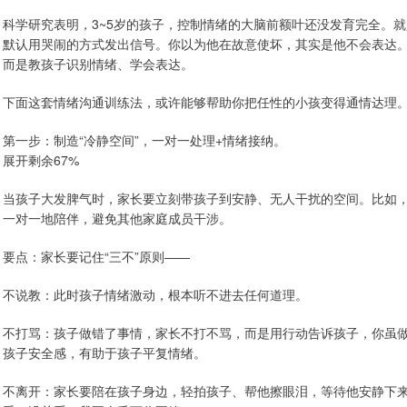
科学研究表明，3~5岁的孩子，控制情绪的大脑前额叶还没发育完全。就
默认用哭闹的方式发出信号。你以为他在故意使坏，其实是他不会表达
而是教孩子识别情绪、学会表达。
下面这套情绪沟通训练法，或许能够帮助你把任性的小孩变得通情达理
第一步：制造“冷静空间”，一对一处理+情绪接纳。
展开剩余67%
当孩子大发脾气时，家长要立刻带孩子到安静、无人干扰的空间。比如
一对一地陪伴，避免其他家庭成员干涉。
要点：家长要记住“三不”原则——
不说教：此时孩子情绪激动，根本听不进去任何道理。
不打骂：孩子做错了事情，家长不打不骂，而是用行动告诉孩子，你虽
孩子安全感，有助于孩子平复情绪。
不离开：家长要陪在孩子身边，轻拍孩子、帮他擦眼泪，等待他安静下来