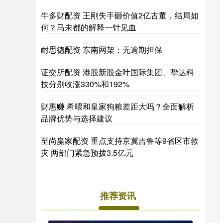
牛多财配资 王刚失手砸价值2亿古董，结局如
何？马未都的解释一针见血
耐思徳配资 东南网架：无逾期担保
证交所配资 港股新股金叶国际集团、挚达科
技分别收涨330%和192%
财惠赚 希喂和皇家狗粮差距大吗？全面解析
品牌优势与选择建议
至尚赢家配资 重点支持京冀吉鲁等9省区市救
灾 两部门紧急预拨3.5亿元
推荐资讯