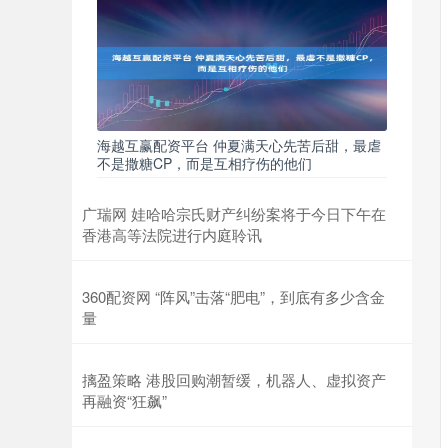
海越互赢配资平台 仲夏满天心先苦后甜，最虐
不是撒糖CP，而是互相疗伤的他们
广瑞网 娃哈哈宗氏财产纠纷案将于今日下午在
香港高等法院进行内庭聆讯
360配资网 “阵风”击落“肥电”，到底有多少含金
量
摛盈策略 港股回购潮暂缓，机器人、虚拟资产
再融资“狂飙”