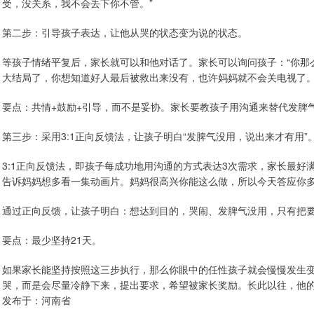
受，没关系，我不会丢下你不管。”
第二步：引导孩子表达，让他从哭的状态变为说的状态。
等孩子情绪平复后，家长就可以和他对话了。家长可以询问孩子：“你那
大结局了，你想知道好人最后被救出来没有，也许妈妈就不会关电视了。
要点：共情+鼓励+引导，而不是妥协。家长要教孩子用沟通来替代发脾
第三步：采用3:1正向反馈法，让孩子明白“发脾气没用，说出来才有用”
3:1正向反馈法，即孩子每成功地用沟通的方式表达3次需求，家长最好
告诉妈妈想多看一集动画片。妈妈很高兴你能这么做，所以今天答应你多
通过正向反馈，让孩子明白：想达到目的，哭闹、发脾气没用，只有把
要点：最少坚持21天。
如果家长能坚持按照这三步执行，那么你眼中的任性孩子就会慢慢发生
哭，而是会尽量冷静下来，提出要求，希望被家长奖励。长此以往，他
发布于：河南省