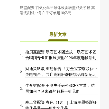
镕盛配资 百傲化学半导体设备转型成效初显 高
端光刻机业务在手订单超10亿元
最新文章
拾贝赢配资 璞石艺术团选拔丨璞石艺术团
1、
合唱团专业汇报展演暨2026年度选拔活动
财通策略赢 重磅预告 ！万金宝荣耀联袂中
2、
央电视台， 共启高端轻奢眼镜品牌新纪元
牛多财配资 王刚失手砸价值2亿古董，结
3、
局如何？马未都的解释一针见血
塞上贷配资 春色（13）｜上游主题摄影征
4、
稿作品展——何华文作品